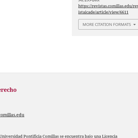
https://revistas.comillas.edu/re
istaicade/article/view/6611
MORE CITATION FORMATS
erecho
comillas.edu
Universidad Pontificia Comillas
se encuentra bajo una
Licencia