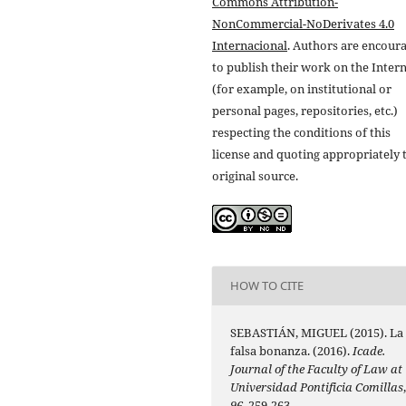
Commons Attribution-
NonCommercial-NoDerivates 4.0
Internacional
. Authors are encour
to publish their work on the Inter
(for example, on institutional or
personal pages, repositories, etc.)
respecting the conditions of this
license and quoting appropriately 
original source.
HOW TO CITE
SEBASTIÁN, MIGUEL (2015). La
falsa bonanza. (2016).
Icade.
Journal of the Faculty of Law at
Universidad Pontificia Comillas
96
, 259-263.