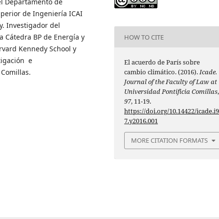
del Departamento de
perior de Ingeniería ICAI
y. Investigador del
 la Cátedra BP de Energía y
HOW TO CITE
arvard Kennedy School y
tigación e
El acuerdo de París sobre
 Comillas.
cambio climático. (2016).
Icade.
Journal of the Faculty of Law at
Universidad Pontificia Comillas
97
, 11-19.
https://doi.org/10.14422/icade.i
7.y2016.001
MORE CITATION FORMATS