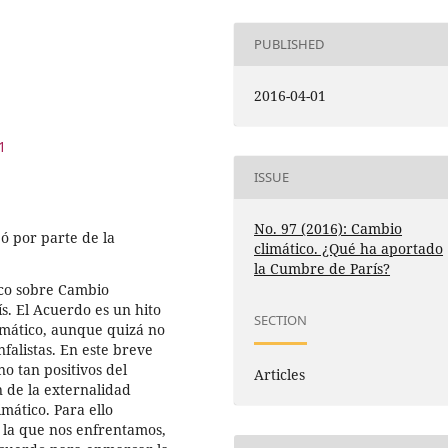
PUBLISHED
2016-04-01
1
ISSUE
No. 97 (2016): Cambio
ó por parte de la
climático. ¿Qué ha aportado
la Cumbre de París?
rco sobre Cambio
s. El Acuerdo es un hito
SECTION
imático, aunque quizá no
falistas. En este breve
no tan positivos del
Articles
n de la externalidad
mático. Para ello
la que nos enfrentamos,