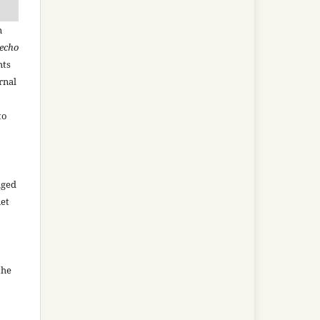
n
recho
hts
rnal
to
aged
net
the