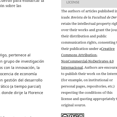
Acuerdo para enmarcar la
LICENSE
ón sobre las
The authors of articles published i
icade. Revista de la Facultad de De
retain the intellectual property rig
over their works and grant the jou
their distribution and public
communication rights, consenting 
their publication under a
Creative
igo, pertenece al
Commons Attribution-
n grupo de investigación
NonCommercial-NoDerivates 4.0
 con la innovación, la
Internacional
. Authors are encour
docencia de economía
to publish their work on the Inter
n gestión del desarrollo
(for example, on institutional or
ático (a tiempo parcial)
personal pages, repositories, etc.)
, donde dirije la Florence
respecting the conditions of this
license and quoting appropriately 
original source.