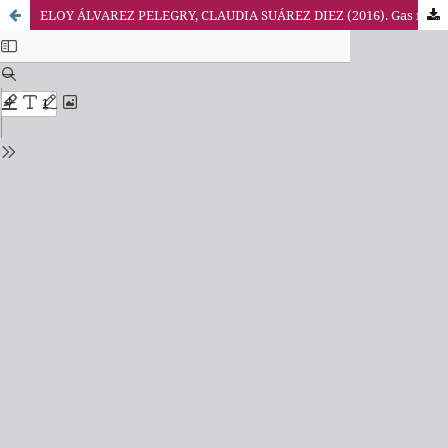
ELOY ÁLVAREZ PELEGRY, CLAUDIA SUÁREZ DIEZ (2016). Gas no convencional: shale gas. Aspectos estratégicos, técnicos, medioambientales y regulatorios