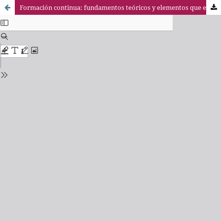
Formación continua: fundamentos teóricos y elementos que explican su comportamiento