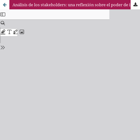
Análisis de los stakeholders: una reflexión sobre el poder de influencia en la organización