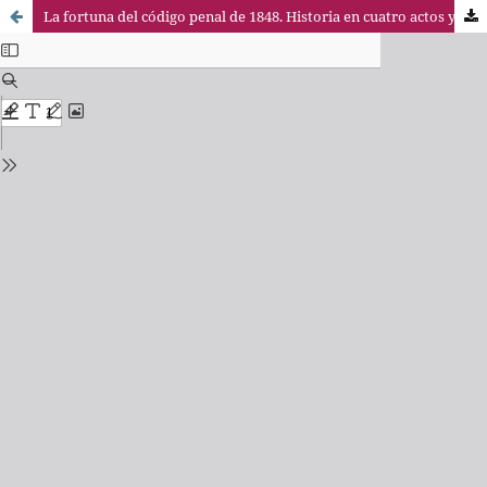
La fortuna del código penal de 1848. Historia en cuatro actos y tres continentes: de Mello Freire y Zeiller a Vasconcelos y Seijas Lozano