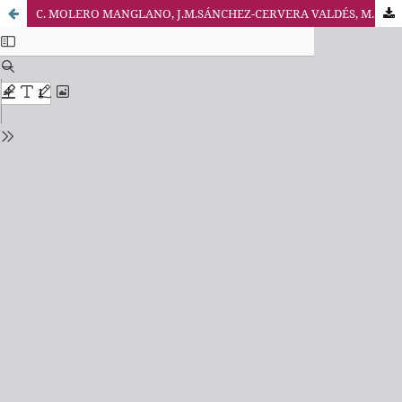
C. MOLERO MANGLANO, J.M.SÁNCHEZ-CERVERA VALDÉS, M. J.LÓPEZ ÁLVAREZ, A. MATORRAS DÍAZ-CANEJA, Manual de Derecho del Trabajo