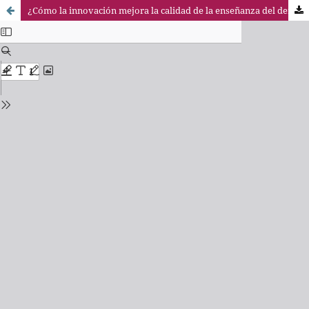
¿Cómo la innovación mejora la calidad de la enseñanza del derecho? Propuestas en un mundo global (Carlos Espaliú Berdud, Ricardo María Jiménez–Yáñez y Carlos De Miranda Vázquez)