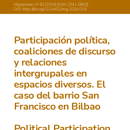
Migraciones | nº 62 [2024] [ISSN 2341-0833]
DOI: https://doi.org/10.14422/mig.2024.019
Participación política,
coaliciones de discurso
y relaciones
intergrupales en
espacios diversos. El
caso del barrio San
Francisco en Bilbao
Political Participation,