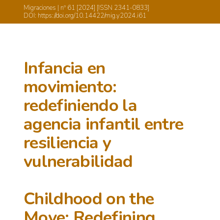
Migraciones | nº 61 [2024] [ISSN 2341-0833]
DOI: https://doi.org/10.14422/mig.y2024.i61
Infancia en
movimiento:
redefiniendo la
agencia infantil entre
resiliencia y
vulnerabilidad
Childhood on the
Move: Redefining