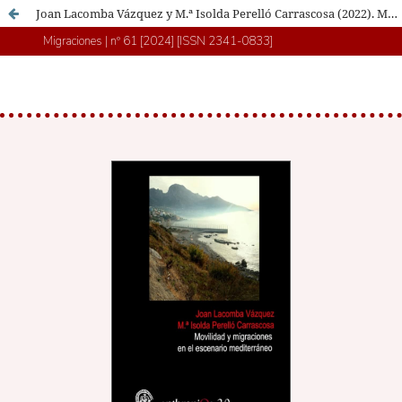
Joan Lacomba Vázquez y M.ª Isolda Perelló Carrascosa (2022). Movilidad y migraciones en el escenario mediterráneo