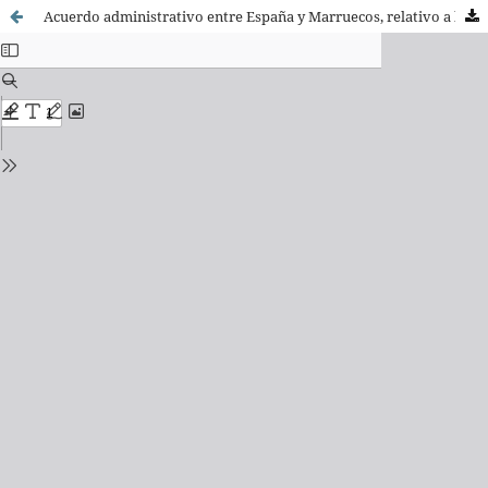
Acuerdo administrativo entre España y Marruecos, relativo a los trabajadores de temporada, de fecha 30 de septiembre de 1999.