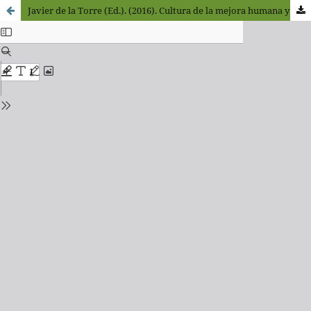
Javier de la Torre (Ed.). (2016). Cultura de la mejora humana y vida cotidiana