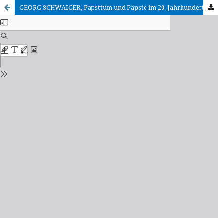
GEORG SCHWAIGER, Papsttum und Päpste im 20. Jahrhundert. Von Leo XIII. zu Johannes Paul II