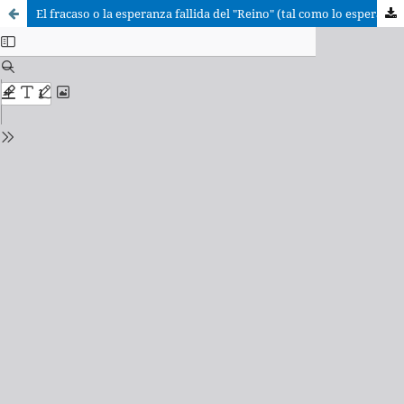
El fracaso o la esperanza fallida del "Reino" (tal como lo esperaban) y su repercusión en el cristianismo