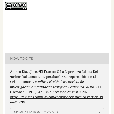
HOW TO CITE
Alonso Díaz, José. “El Fracaso O La Esperanza Fallida Del
‘Reino’ (tal Como Lo Esperaban) Y Su repercusión En El
Cristianismo”.
Estudios Eclesiásticos. Revista de
investigación e información teológica y canónica
54, no. 211
(October 1, 1979): 471–497. Accessed August 9, 2026.
https://revistas.comillas.edu/estudioseclesiasticos/article/vi
ew/18036
.
MORE CITATION FORMATS