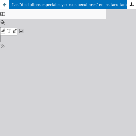
Las "disciplinas especiales y cursos peculiares" en las facultades eclesiásticas