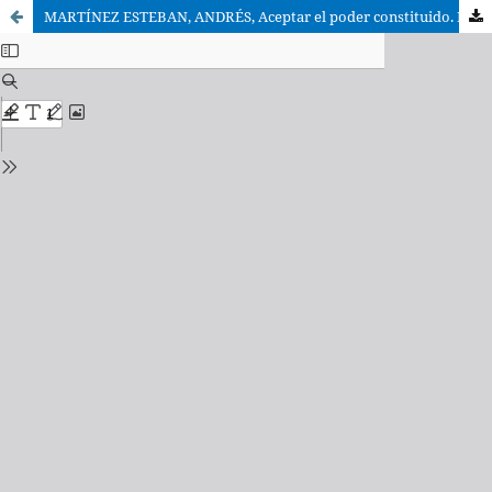
MARTÍNEZ ESTEBAN, ANDRÉS, Aceptar el poder constituido. Los católicos españoles y la Santa Sede en la Restauración (1890-1914)