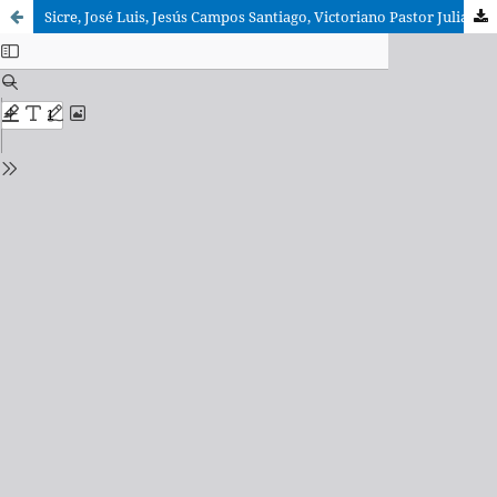
Sicre, José Luis, Jesús Campos Santiago, Victoriano Pastor Julián y Mercedes Navarro Puerto. Historia y narrativa. Introducción al estudio de la Biblia 3b.