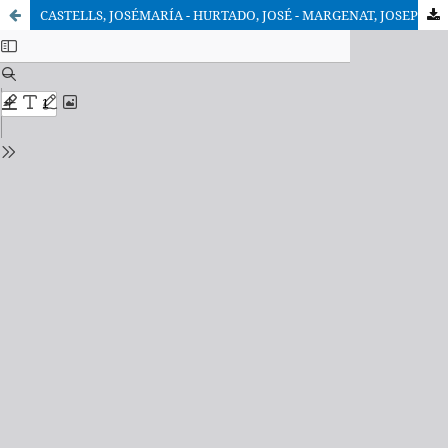
CASTELLS, JOSÉMARÍA - HURTADO, JOSÉ - MARGENAT, JOSEPMARÍA, De la dictadura a la democracia. La acción de los cristianos en España