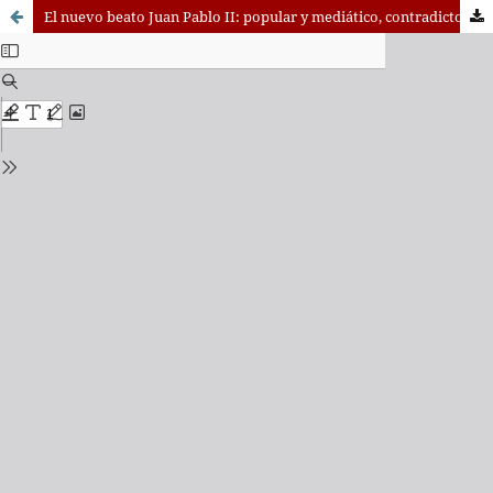
El nuevo beato Juan Pablo II: popular y mediático, contradictorio y místico