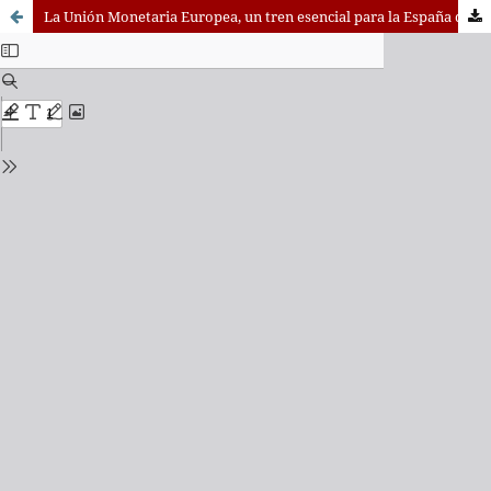
La Unión Monetaria Europea, un tren esencial para la España del siglo XXI