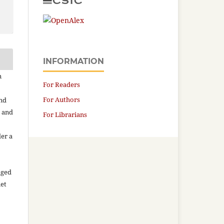
INFORMATION
n
For Readers
For Authors
and
n and
For Librarians
der a
aged
net