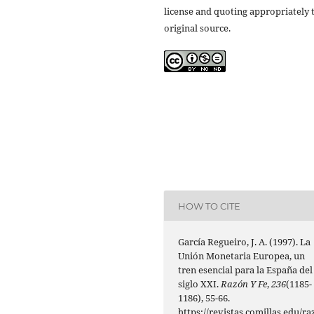
license and quoting appropriately 
original source.
HOW TO CITE
García Regueiro, J. A. (1997). La
Unión Monetaria Europea, un
tren esencial para la España del
siglo XXI.
Razón Y Fe
,
236
(1185-
1186), 55-66.
https://revistas.comillas.edu/ra