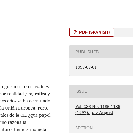
PDF (SPANISH)
PUBLISHED
1997-07-01
ingüísticos insoslayables
ISSUE
por realidad geográfica y
imos años se ha acentuado
Vol. 236 No. 1185-1186
la Unión Europea. Pero,
(1997): July-August
urales de la CE, ¿qué papel
culo razona la
SECTION
futuro, tiene la moneda