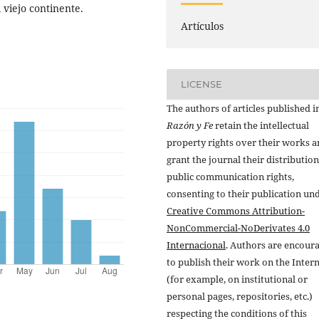
 viejo continente.
Artículos
LICENSE
The authors of articles published i
Razón y Fe
retain the intellectual
property rights over their works 
grant the journal their distributio
public communication rights,
consenting to their publication un
Creative Commons Attribution-
NonCommercial-NoDerivates 4.0
Internacional
. Authors are encour
to publish their work on the Inter
(for example, on institutional or
personal pages, repositories, etc.)
respecting the conditions of this