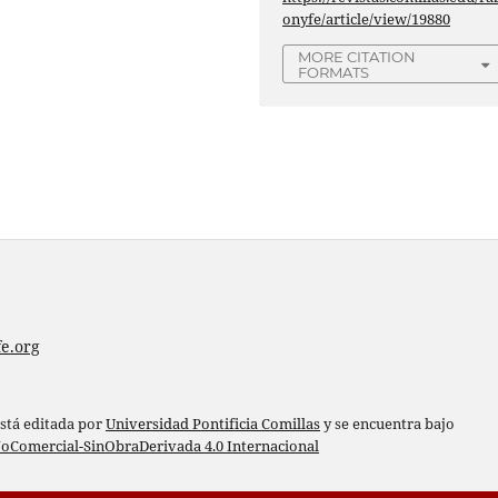
onyfe/article/view/19880
MORE CITATION
FORMATS
e.org
está editada por
Universidad Pontificia Comillas
y se encuentra bajo
oComercial-SinObraDerivada 4.0 Internacional