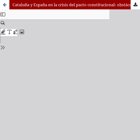
Cataluña y España en la crisis del pacto constitucional: obstáculos para un reconocimiento profundo