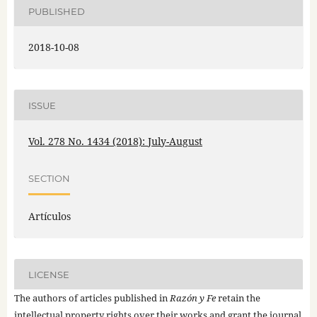
PUBLISHED
2018-10-08
ISSUE
Vol. 278 No. 1434 (2018): July-August
SECTION
Artículos
LICENSE
The authors of articles published in
Razón y Fe
retain the
intellectual property rights over their works and grant the journal