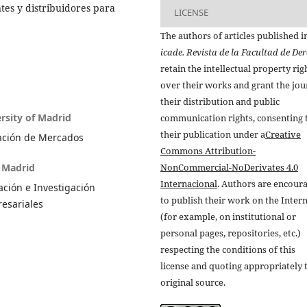
tes y distribuidores para
LICENSE
The authors of articles published i
icade. Revista de la Facultad de De
retain the intellectual property rig
over their works and grant the jou
their distribution and public
rsity of Madrid
communication rights, consenting 
their publication under a
Creative
gación de Mercados
Commons Attribution-
f Madrid
NonCommercial-NoDerivates 4.0
Internacional
. Authors are encour
ación e Investigación
to publish their work on the Inter
esariales
(for example, on institutional or
personal pages, repositories, etc.)
respecting the conditions of this
license and quoting appropriately 
original source.