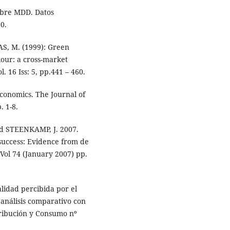
obre MDD. Datos
0.
S, M. (1999): Green
our: a cross-market
 16 Iss: 5, pp.441 – 460.
onomics. The Journal of
. 1-8.
d STEENKAMP, J. 2007.
 success: Evidence from de
Vol 74 (January 2007) pp.
alidad percibida por el
 análisis comparativo con
tribución y Consumo nº