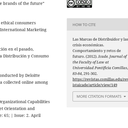
e brands of the future”
 ethical consumers
HOW TO CITE
? International Marketing
Las Marcas de Distribuidor y la
crisis económicas.
ción en el pasado,
Comportamiento y retos de
sta Distribución y Consumo
futuro. (2012).
Icade. Journal of
the Faculty of Law at
Universidad Pontificia Comillas
83-84
, 291-302.
onducted by Deloitte
https://revistas.comillas.edu/re
 collected online among
istaicade/article/view/149
MORE CITATION FORMATS
ganizational Capabilities
et Orientation and
: 65; | Issue: 2. April