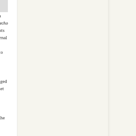
n
recho
hts
rnal
to
aged
net
the