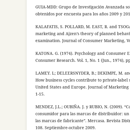
GUIA-MDD: Grupo de Investigación Avanzada s
obtenidos por encuesta para los años 2009 y 201
KALAFATIS, S. POLLARD, M. EAST, R. and TSOGA
marketing and Ajzen’s theory of planned behavi
examination. Journal of Consumer Marketing, Vol.
KATONA. G. (1974). Psychology and Consumer Ec
Consumer Research. Vol. 1, No. 1 (Jun., 1974), pp
LAMEY. L; DELEERSNYDER, B.; DEKIMPE, M. an
How business cycles contribute to private-label
United States and Europe. Journal of Marketing 
1-15.
MENDEZ, J.L.; OUBIÑA. J. y RUBIO, N. (2009). “C
consumidor para las marcas de distribuidor: un
las marcas de fabricante”. Mercasa. Revista Dis
108. Septiembre-octubre 2009.