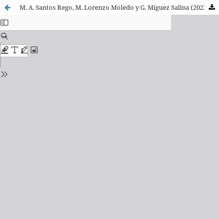
M. A. Santos Rego, M. Lorenzo Moledo y G. Míguez Salina (2022). Fondos de conocimiento familiar e intervención educativa