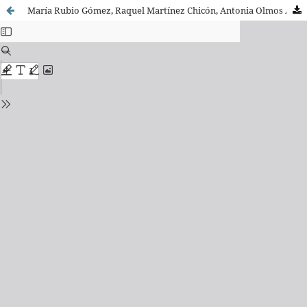
María Rubio Gómez, Raquel Martínez Chicón, Antonia Olmos Alcaraz y F. Javier García Castaño (eds.) (2023). Cine y migraciones