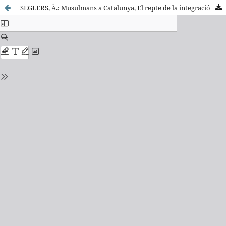
SEGLERS, À.: Musulmans a Catalunya, El repte de la integració i la llibertat religiosa