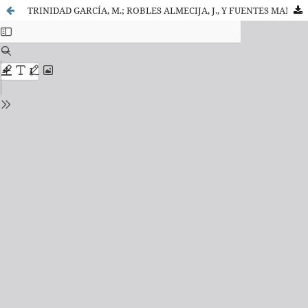
TRINIDAD GARCÍA, M.; ROBLES ALMECIJA, J., Y FUENTES MAÑAS, J.: Guía jurídica de extranjería, asilo y ciudadanía de la Unión