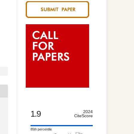
1.9
2024
CiteScore
85th percentile