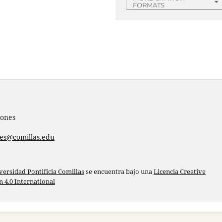
FORMATS
iones
nes@comillas.edu
versidad Pontificia Comillas
se encuentra bajo una
Licencia Creative
4.0 International