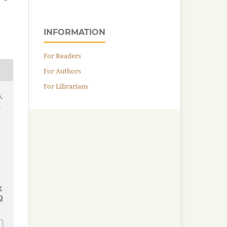
INFORMATION
For Readers
For Authors
For Librarians
.
S
v
0