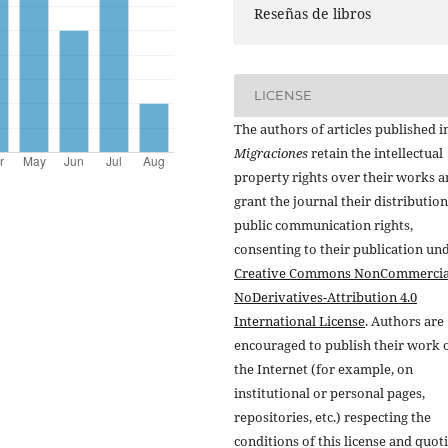
Reseñas de libros
LICENSE
The authors of articles published i
Migraciones
retain the intellectual
property rights over their works 
grant the journal their distributio
public communication rights,
consenting to their publication un
Creative Commons NonCommercia
NoDerivatives-Attribution 4.0
International License
. Authors are
encouraged to publish their work 
the Internet (for example, on
institutional or personal pages,
repositories, etc.) respecting the
conditions of this license and quot