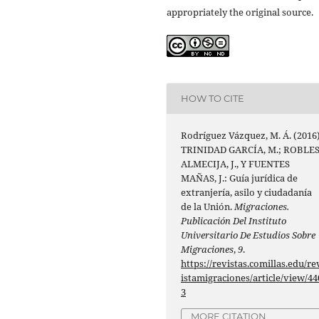
appropriately the original source.
HOW TO CITE
Rodríguez Vázquez, M. Á. (2016)
TRINIDAD GARCÍA, M.; ROBLE
ALMECIJA, J., Y FUENTES
MAÑAS, J.: Guía jurídica de
extranjería, asilo y ciudadanía
de la Unión.
Migraciones.
Publicación Del Instituto
Universitario De Estudios Sobre
Migraciones
,
9
.
https://revistas.comillas.edu/re
istamigraciones/article/view/44
3
MORE CITATION