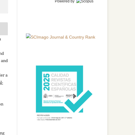
Powered by
n
and
n and
der a
l-
on
ing