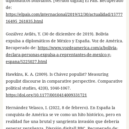
diplomáticos bolivianos. [Versión digital] El País. Recuperado
de:
https://elpais.com/internacional/2019/12/30/actualidad/15777
16495_261835.html
Gozálvez Avilés, Y. (30 de diciembre de 2019). Bolivia
expulsa a diplomáticos de México y España. Voz de América.
Recuperado de:
https://www.vozdeamerica.com/a/bolivia-
declara-personas-expulsa-a-reprentantes-de-mexico-y-
espana/5225027.html
Hawkins, K. A. (2009). Is Chávez populist? Measuring
populist discourse in comparative perspective. Comparative
political studies, 42(8), 1040-1067.
https://doi.org/10.1177/0010414009331721
Hernández Velasco, I. (2022, 8 de febrero). En España la
conquista de América se ve como un hito histórico, pero en
realidad fue una brutal y sangrienta invasión que debería
generar vergüenza. [Versión digital] BBC. Recuperado de: