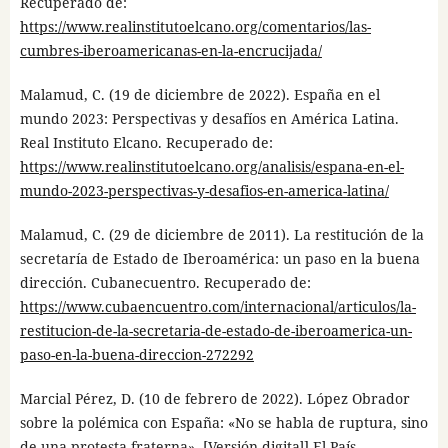
Recuperado de:
https://www.realinstitutoelcano.org/comentarios/las-
cumbres-iberoamericanas-en-la-encrucijada/
Malamud, C. (19 de diciembre de 2022). España en el
mundo 2023: Perspectivas y desafíos en América Latina.
Real Instituto Elcano. Recuperado de:
https://www.realinstitutoelcano.org/analisis/espana-en-el-
mundo-2023-perspectivas-y-desafios-en-america-latina/
Malamud, C. (29 de diciembre de 2011). La restitución de la
secretaría de Estado de Iberoamérica: un paso en la buena
dirección. Cubanecuentro. Recuperado de:
https://www.cubaencuentro.com/internacional/articulos/la-
restitucion-de-la-secretaria-de-estado-de-iberoamerica-un-
paso-en-la-buena-direccion-272292
Marcial Pérez, D. (10 de febrero de 2022). López Obrador
sobre la polémica con España: «No se habla de ruptura, sino
de una protesta fraterna». [Versión digital] El País.