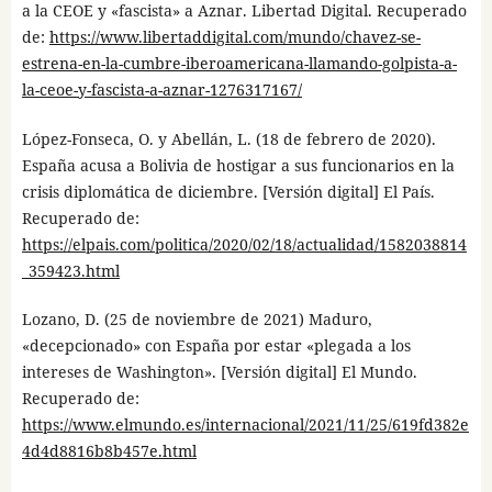
a la CEOE y «fascista» a Aznar. Libertad Digital. Recuperado
de:
https://www.libertaddigital.com/mundo/chavez-se-
estrena-en-la-cumbre-iberoamericana-llamando-golpista-a-
la-ceoe-y-fascista-a-aznar-1276317167/
López-Fonseca, O. y Abellán, L. (18 de febrero de 2020).
España acusa a Bolivia de hostigar a sus funcionarios en la
crisis diplomática de diciembre. [Versión digital] El País.
Recuperado de:
https://elpais.com/politica/2020/02/18/actualidad/1582038814
_359423.html
Lozano, D. (25 de noviembre de 2021) Maduro,
«decepcionado» con España por estar «plegada a los
intereses de Washington». [Versión digital] El Mundo.
Recuperado de:
https://www.elmundo.es/internacional/2021/11/25/619fd382e
4d4d8816b8b457e.html