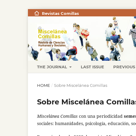
Revistas Comillas
THE JOURNAL
LAST ISSUE
PREVIOUS 
HOME
/
Sobre Miscelánea Comillas
Sobre Miscelánea Comilla
Miscelánea Comillas
con una periodicidad
seme
sociales: humanidades, psicología, educación, soc