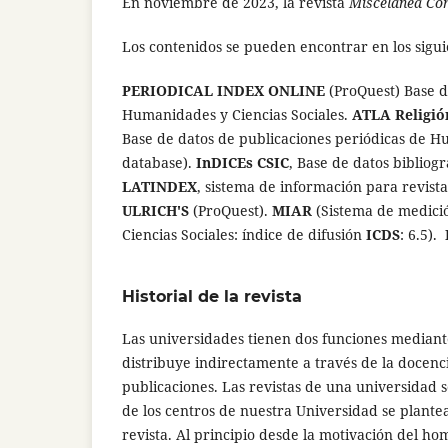
En noviembre de 2023, la revista
Miscelánea Com
Los contenidos se pueden encontrar en los siguie
PERIODICAL INDEX ONLINE
(ProQuest) Base d
Humanidades y Ciencias Sociales.
ATLA Religi
Base de datos de publicaciones periódicas de H
database).
InDICEs CSIC
, Base de datos bibliog
LATINDEX
, sistema de información para revista
ULRICH'S
(ProQuest).
MIAR
(Sistema de medició
Ciencias Sociales: índice de difusión
ICDS
: 6.5).
Historial de la revista
Las universidades tienen dos funciones mediante
distribuye indirectamente a través de la docenci
publicaciones. Las revistas de una universidad 
de los centros de nuestra Universidad se plante
revista. Al principio desde la motivación del h