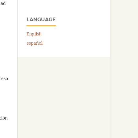
dad
LANGUAGE
English
español
ceso
ción