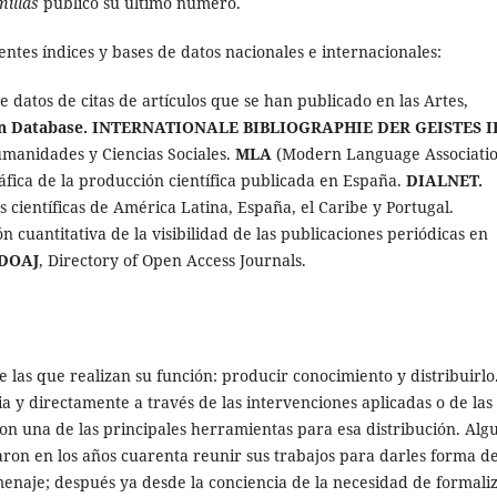
illas
publicó su último número.
ntes índices y bases de datos nacionales e internacionales:
e datos de citas de artículos que se han publicado en las Artes,
ón Database. INTERNATIONALE BIBLIOGRAPHIE DER GEISTES I
umanidades y Ciencias Sociales.
MLA
(Modern Language Associati
ráfica de la producción científica publicada en España.
DIALNET.
s científicas de América Latina, España, el Caribe y Portugal.
n cuantitativa de la visibilidad de las publicaciones periódicas en
DOAJ
,
Directory of Open Access Journals
.
 las que realizan su función: producir conocimiento y distribuirlo
a y directamente a través de las intervenciones aplicadas o de las
son una de las principales herramientas para esa distribución. Alg
aron en los años cuarenta reunir sus trabajos para darles forma d
omenaje; después ya desde la conciencia de la necesidad de formali