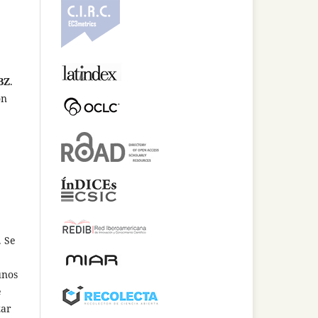
BZ
.
on
. Se
unos
e
zar