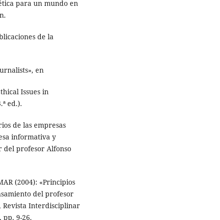
tica para un mundo en
n.
licaciones de la
rnalists», en
ical Issues in
ª ed.).
rios de las empresas
esa informativa y
 del profesor Alfonso
R (2004): «Principios
ensamiento del profesor
Revista Interdisciplinar
 pp. 9-26.