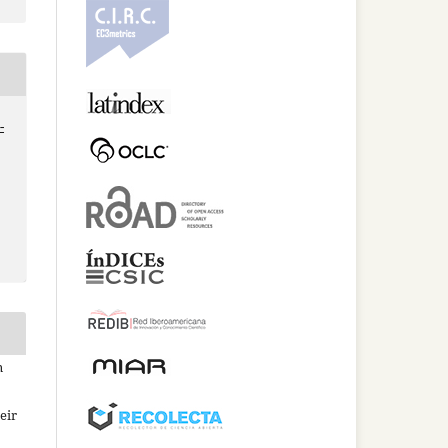
-
n
eir