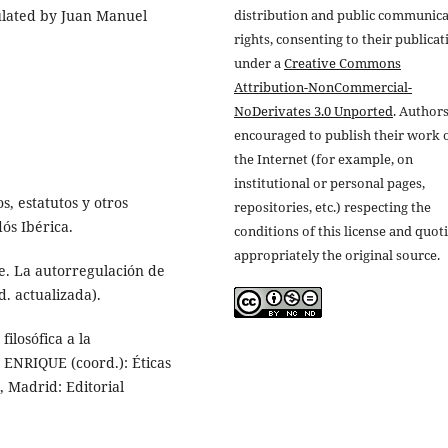
distribution and public communic
mulated by Juan Manuel
rights, consenting to their publicat
under a
Creative Commons
Attribution-NonCommercial-
NoDerivates 3.0 Unported
. Authors
encouraged to publish their work 
the Internet (for example, on
institutional or personal pages,
, estatutos y otros
repositories, etc.) respecting the
ós Ibérica.
conditions of this license and quot
appropriately the original source.
. La autorregulación de
d. actualizada).
ilosófica a la
 ENRIQUE (coord.): Éticas
, Madrid: Editorial