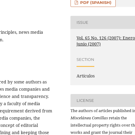
PDF (SPANISH)
ISSUE
principles, news media
Vol. 65 No. 126 (2007): Enero
n.
junio (2007)
SECTION
Artículos
erred by some authors as
news media companies and
ndence and transparency.
LICENSE
ly a faculty of media
The authors of articles published i
 requirement derived from
Miscelánea Comillas
retain the
edia companies, the
intellectual property rights over th
oncept of editorial
works and grant the journal their
fining and keeping those