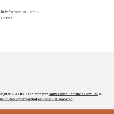
 la información. Temas
 Dossat.
digital: 2341-085X) editada por
Universidad Pontificia Comillas
se
bución-NoComercial-SinDerivadas 3.0 Unported