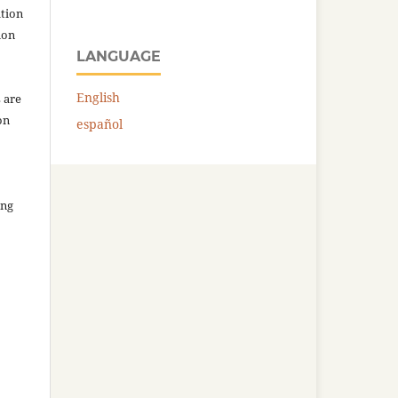
ation
ion
LANGUAGE
English
 are
on
español
ing