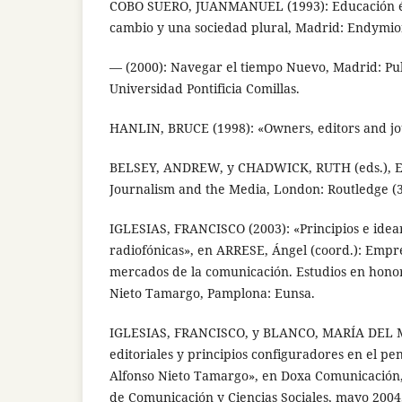
COBO SUERO, JUANMANUEL (1993): Educación é
cambio y una sociedad plural, Madrid: Endymio
— (2000): Navegar el tiempo Nuevo, Madrid: Pub
Universidad Pontificia Comillas.
HANLIN, BRUCE (1998): «Owners, editors and jou
BELSEY, ANDREW, y CHADWICK, RUTH (eds.), Eth
Journalism and the Media, London: Routledge (3.
IGLESIAS, FRANCISCO (2003): «Principios e idea
radiofónicas», en ARRESE, Ángel (coord.): Empr
mercados de la comunicación. Estudios en honor
Nieto Tamargo, Pamplona: Eunsa.
IGLESIAS, FRANCISCO, y BLANCO, MARÍA DEL MA
editoriales y principios configuradores en el p
Alfonso Nieto Tamargo», en Doxa Comunicación, 
de Comunicación y Ciencias Sociales, mayo 2004,