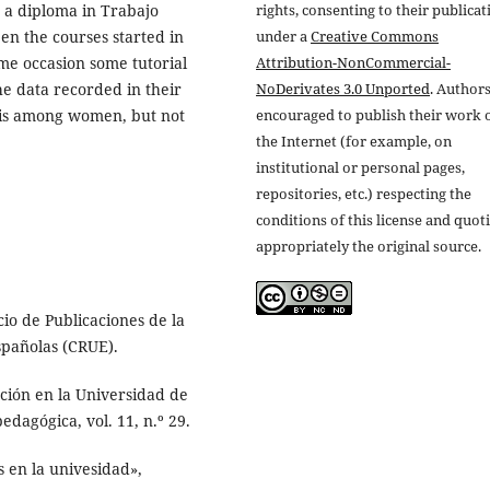
rights, consenting to their publicat
et a diploma in Trabajo
under a
Creative Commons
en the courses started in
Attribution-NonCommercial-
me occasion some tutorial
NoDerivates 3.0 Unported
. Authors
he data recorded in their
encouraged to publish their work 
esis among women, but not
the Internet (for example, on
institutional or personal pages,
repositories, etc.) respecting the
conditions of this license and quot
appropriately the original source.
io de Publicaciones de la
spañolas (CRUE).
ación en la Universidad de
edagógica, vol. 11, n.º 29.
 en la univesidad»,