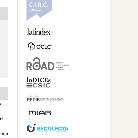
n
eir
ation