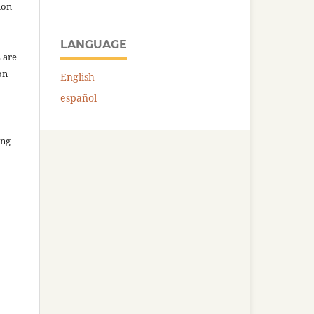
ion
LANGUAGE
 are
on
English
español
ing