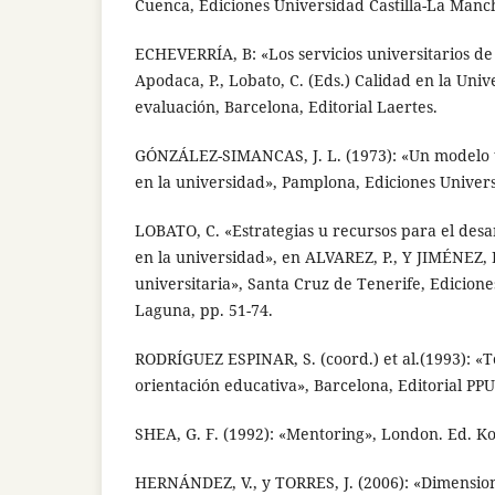
Cuenca, Ediciones Universidad Castilla-La Manc
ECHEVERRÍA, B: «Los servicios universitarios de
Apodaca, P., Lobato, C. (Eds.) Calidad en la Univ
evaluación, Barcelona, Editorial Laertes.
GÓNZÁLEZ-SIMANCAS, J. L. (1973): «Un modelo te
en la universidad», Pamplona, Ediciones Univer
LOBATO, C. «Estrategias u recursos para el desar
en la universidad», en ALVAREZ, P., Y JIMÉNEZ, 
universitaria», Santa Cruz de Tenerife, Edicione
Laguna, pp. 51-74.
RODRÍGUEZ ESPINAR, S. (coord.) et al.(1993): «Te
orientación educativa», Barcelona, Editorial PPU
SHEA, G. F. (1992): «Mentoring», London. Ed. K
HERNÁNDEZ, V., y TORRES, J. (2006): «Dimensione