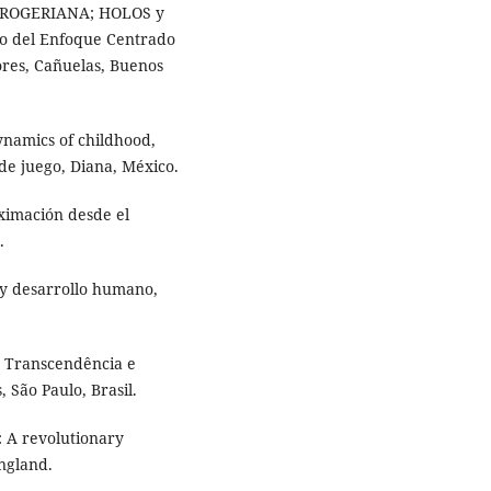
 ROGERIANA; HOLOS y
no del Enfoque Centrado
ores, Cañuelas, Buenos
ynamics of childhood,
de juego, Diana, México.
ximación desde el
.
 y desarrollo humano,
: Transcendência e
 São Paulo, Brasil.
: A revolutionary
ngland.