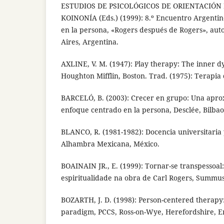
ESTUDIOS DE PSICOLÓGICOS DE ORIENTACIÓN
KOINONÍA (Eds.) (1999): 8.º Encuentro Argenti
en la persona, «Rogers después de Rogers», aut
Aires, Argentina.
AXLINE, V. M. (1947): Play therapy: The inner d
Houghton Mifflin, Boston. Trad. (1975): Terapia 
BARCELÓ, B. (2003): Crecer en grupo: Una apro
enfoque centrado en la persona, Desclée, Bilbao
BLANCO, R. (1981-1982): Docencia universitaria
Alhambra Mexicana, México.
BOAINAIN JR., E. (1999): Tornar-se transpessoal
espiritualidade na obra de Carl Rogers, Summus,
BOZARTH, J. D. (1998): Person-centered therapy
paradigm, PCCS, Ross-on-Wye, Herefordshire, E