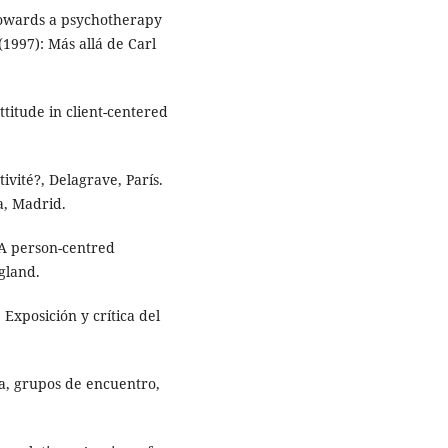
Towards a psychotherapy
(1997): Más allá de Carl
titude in client-centered
ivité?, Delagrave, París.
a, Madrid.
 A person-centred
gland.
 Exposición y crítica del
za, grupos de encuentro,