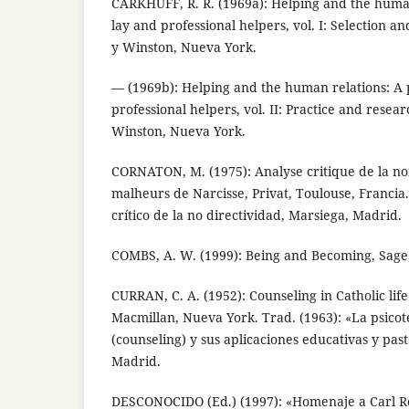
CARKHUFF, R. R. (1969a): Helping and the human
lay and professional helpers, vol. I: Selection an
y Winston, Nueva York.
— (1969b): Helping and the human relations: A 
professional helpers, vol. II: Practice and resear
Winston, Nueva York.
CORNATON, M. (1975): Analyse critique de la non
malheurs de Narcisse, Privat, Toulouse, Francia. 
crítico de la no directividad, Marsiega, Madrid.
COMBS, A. W. (1999): Being and Becoming, Sage
CURRAN, C. A. (1952): Counseling in Catholic lif
Macmillan, Nueva York. Trad. (1963): «La psico
(counseling) y sus aplicaciones educativas y past
Madrid.
DESCONOCIDO (Ed.) (1997): «Homenaje a Carl Rog