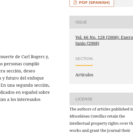
PDF (SPANISH)
ISSUE
Vol. 66 No. 128 (2008): Enero
junio (2008)
muerte de Carl Rogers y,
SECTION
as personas cumplió
era sección, deseo
Artículos
n y futuro del enfoque
. En una segunda sección,
blicados en español sobre
an a los interesados
LICENSE
The authors of articles published i
Miscelánea Comillas
retain the
intellectual property rights over th
works and grant the journal their