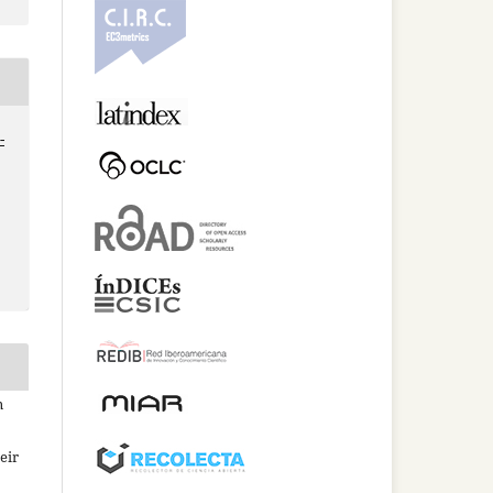
-
n
eir