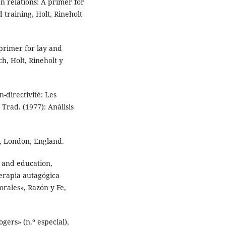
 relations: A primer for
d training, Holt, Rineholt
primer for lay and
ch, Holt, Rineholt y
-directivité: Les
Trad. (1977): Análisis
, London, England.
e and education,
terapia autagógica
orales», Razón y Fe,
ers» (n.º especial),