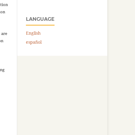
ation
ion
LANGUAGE
English
 are
on
español
ing