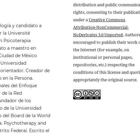
distribution and public communic
rights, consenting to their publicat
under a
Creative Commons
logía y candidato a
Attribution-NonCommercial-
 la Université
NoDerivates 3.0 Unported
. Authors
en Psicoterapia
encouraged to publish their work 
dato a maestro en
the Internet (for example, on
Ciudad de México
institutional or personal pages,
 Universidad
repositories, etc.) respecting the
orientador. Creador de
conditions of this license and quot
 en la Persona.
appropriately the original source.
nales del Enfoque
 de la Red
undador de los
 de la Universidad
 del Board de la World
ia. Psychotherapy and
ito Federal. Escrito el