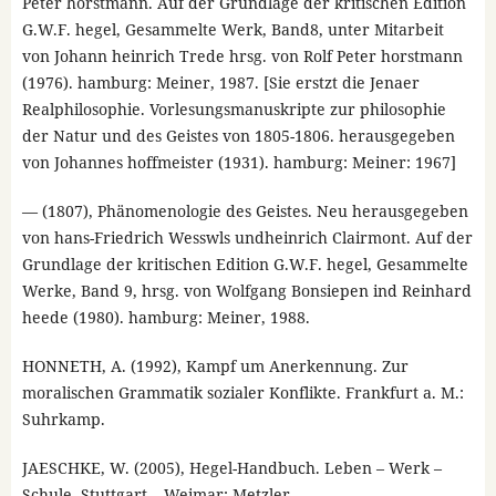
Peter horstmann. Auf der Grundlage der kritischen Edition
G.W.F. hegel, Gesammelte Werk, Band8, unter Mitarbeit
von Johann heinrich Trede hrsg. von Rolf Peter horstmann
(1976). hamburg: Meiner, 1987. [Sie erstzt die Jenaer
Realphilosophie. Vorlesungsmanuskripte zur philosophie
der Natur und des Geistes von 1805-1806. herausgegeben
von Johannes hoffmeister (1931). hamburg: Meiner: 1967]
— (1807), Phänomenologie des Geistes. Neu herausgegeben
von hans-Friedrich Wesswls undheinrich Clairmont. Auf der
Grundlage der kritischen Edition G.W.F. hegel, Gesammelte
Werke, Band 9, hrsg. von Wolfgang Bonsiepen ind Reinhard
heede (1980). hamburg: Meiner, 1988.
HONNETH, A. (1992), Kampf um Anerkennung. Zur
moralischen Grammatik sozialer Konflikte. Frankfurt a. M.:
Suhrkamp.
JAESCHKE, W. (2005), Hegel-Handbuch. Leben – Werk –
Schule. Stuttgart – Weimar: Metzler.