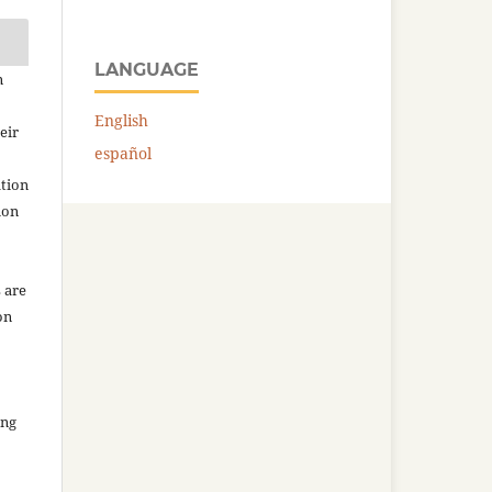
LANGUAGE
n
English
eir
español
ation
ion
 are
on
ing