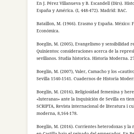
En J. Pérez Villanueva y B. Escandell (Dirs). Hist
España y América. (I, 448-472). Madrid: BAC.
Bataillon, M. (1966). Erasmo y España. México: 
Económica.
Boeglin, M. (2005), Evangelismo y sensibilidad rel
Quinientos: consideraciones acerca de la represi
sevillanos. Studia historica. Historia Moderna. 2
Boeglin, M. (2007), Valer, Camacho y los «cautivo
Sevilla 1540-1541. Cuadernos de Historia Moder
Boeglin, M. (2016), Religiosidad femenina y here
«luteranas» ante la Inquisición de Sevilla en t
SCRIPTA, Revista internacional de literatura i cu
moderna, 8,164-178.
Boeglin, M. (2016). Corrientes heterodoxas y la
en Castilla bajo el reinado del emperador. En Be