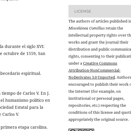
LICENSE
The authors of articles published i
Miscelánea Comillas
retain the
intellectual property rights over th
works and grant the journal their
la durante el siglo XVI:
distribution and public communic
de octubre de 1559, San
rights, consenting to their publicat
under a
Creative Commons
Attribution-NonCommercial-
becedario espiritual.
NoDerivates 3.0 Unported
. Authors
encouraged to publish their work 
the Internet (for example, on
 tiempo de Carlos V. En J.
institutional or personal pages,
 del humanismo político en
repositories, etc.) respecting the
ociedad Estatal para la
conditions of this license and quot
 Carlos V.
appropriately the original source.
a primera etapa carolina.