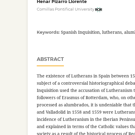
Henar Pizarro Llorente
Comillas Pontifical University
Spanish Inquisition, lutherans, alu
Keywords:
ABSTRACT
The existence of Lutherans in Spain between 1
subject of a controversial historiographical deb
Inquisition used the accusation of Lutheranism 
followers of Erasmus of Rotterdam, who, on oth
processed as alumbrados, it is undeniable that t
and Valladolid in 1558 and 1559 were Lutherans
incidence of Lutheranism in the Iberian Peninsu
and explained in terms of the Catholic values th
society as a result of the historical process of R