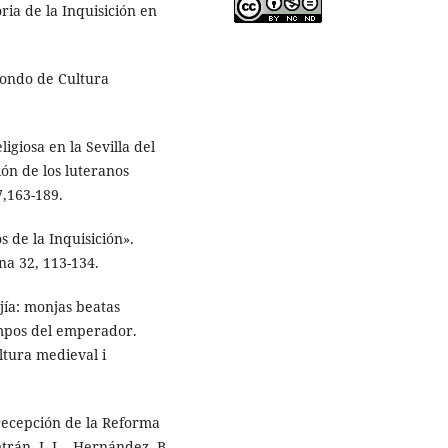
oria de la Inquisición en
Fondo de Cultura
igiosa en la Sevilla del
ón de los luteranos
7,163-189.
s de la Inquisición».
na 32, 113-134.
jía: monjas beatas
iempos del emperador.
ltura medieval i
 recepción de la Reforma
trán, J. L., Hernández, B.