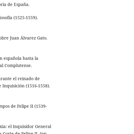
ria de España.
osofía (1525-1559).
sobre Juan Álvarez Gato.
ón española hasta la
ial Complutense.
urante el reinado de
 Inquisición (1516-1558).
mpos de Felipe II (1539-
xia: el Inquisidor General
 Corte de Felipe II. (pp.