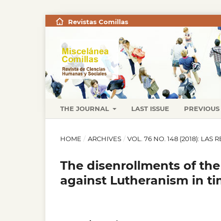
Revistas Comillas
THE JOURNAL
LAST ISSUE
PREVIOUS 
HOME
/
ARCHIVES
/
VOL. 76 NO. 148 (2018): L
The disenrollments of the
against Lutheranism in ti