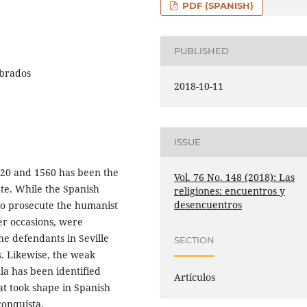
PDF (SPANISH)
PUBLISHED
mbrados
2018-10-11
ISSUE
520 and 1560 has been the
Vol. 76 No. 148 (2018): Las
ate. While the Spanish
religiones: encuentros y
desencuentros
to prosecute the humanist
er occasions, were
he defendants in Seville
SECTION
. Likewise, the weak
la has been identified
Artículos
at took shape in Spanish
econquista.