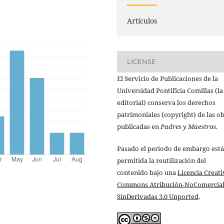
Artículos
LICENSE
El Servicio de Publicaciones de la
Universidad Pontificia Comillas (la
editorial) conserva los derechos
patrimoniales (copyright) de las o
publicadas en
Padres y Maestros
.
Pasado el periodo de embargo está
permitida la reutilización del
contenido bajo una
Licencia Creati
Commons Atribución-NoComercial
SinDerivadas 3.0 Unported
.