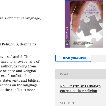
ge. Connotative language,
eligion is, despite its
oversial and difficult one.
PDF (SPANISH)
t hard to answer many of
's author, drawing from
e Science and Religion
ISSUE
es of conflict
―
both
c statements and biblical
flections on the language
No. 352 (2013): El diálogo
t the conflict is more
entre ciencia y religión
SECTION