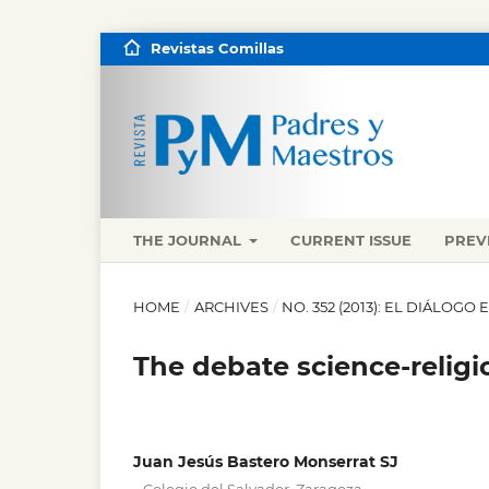
Revistas Comillas
THE JOURNAL
CURRENT ISSUE
PREV
HOME
/
ARCHIVES
/
NO. 352 (2013): EL DIÁLOGO
The debate science-religi
Juan Jesús Bastero Monserrat SJ
,