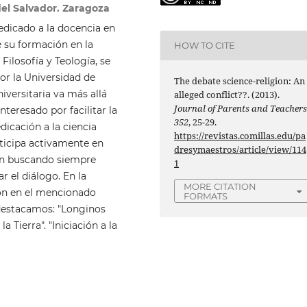
del Salvador. Zaragoza
edicado a la docencia en
e su formación en la
HOW TO CITE
ilosofía y Teología, se
por la Universidad de
The debate science-religion: An
iversitaria va más allá
alleged conflict??. (2013).
Journal of Parents and Teacher
nteresado por facilitar la
352
, 25-29.
dicación a la ciencia
https://revistas.comillas.edu/pa
rticipa activamente en
dresymaestros/article/view/114
ón buscando siempre
1
r el diálogo. En la
MORE CITATION
ión en el mencionado
FORMATS
 destacamos: "Longinos
a Tierra". "Iniciación a la