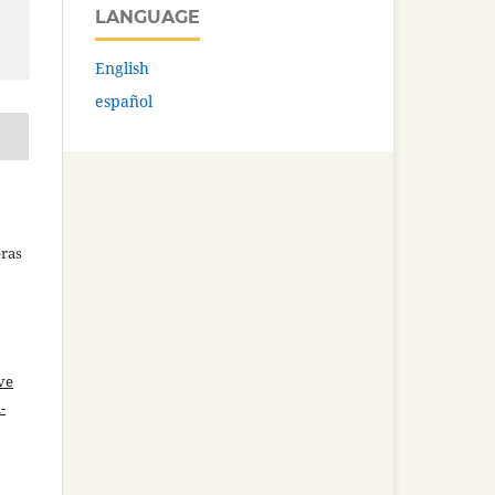
LANGUAGE
English
español
bras
ve
-