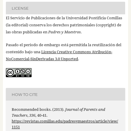
LICENSE
El Servicio de Publicaciones de la Universidad Pontificia Comillas
(la editorial) conserva los derechos patrimoniales (copyright) de
las obras publicadas en
Padres y Maestros
.
Pasado el periodo de embargo está permitida la reutilización del
contenido bajo una
Licencia Creative Commons Atribución-
NoComercial-SinDerivadas 3.0 Unported
.
HOW TO CITE
Recommended books. (2013).
Journal of Parents and
Teachers
,
336
, 40-41.
https://revistas.comillas.edu/padresymaestros/article/view/
1151