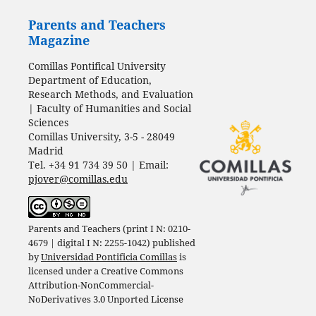
Parents and Teachers
Magazine
Comillas Pontifical University
Department of Education,
Research Methods, and Evaluation
| Faculty of Humanities and Social
Sciences
Comillas University, 3-5 - 28049
Madrid
Tel. +34 91 734 39 50 | Email:
pjover@comillas.edu
Parents and Teachers (print I N: 0210-
4679 | digital I N: 2255-1042) published
by
Universidad Pontificia Comillas
is
licensed under a
Creative Commons
Attribution-NonCommercial-
NoDerivatives 3.0 Unported License