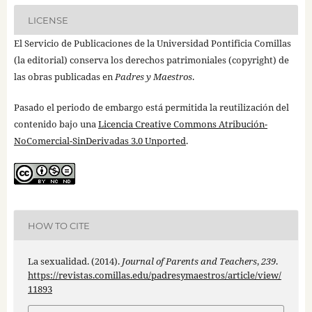
LICENSE
El Servicio de Publicaciones de la Universidad Pontificia Comillas
(la editorial) conserva los derechos patrimoniales (copyright) de
las obras publicadas en
Padres y Maestros
.
Pasado el periodo de embargo está permitida la reutilización del
contenido bajo una
Licencia Creative Commons Atribución-
NoComercial-SinDerivadas 3.0 Unported
.
HOW TO CITE
La sexualidad. (2014).
Journal of Parents and Teachers
,
239
.
https://revistas.comillas.edu/padresymaestros/article/view/
11893