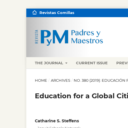
Revistas Comillas
THE JOURNAL
CURRENT ISSUE
PREV
HOME
/
ARCHIVES
/
NO. 380 (2019): EDUCACIÓ
Education for a Global Cit
Catharine S. Steffens
,