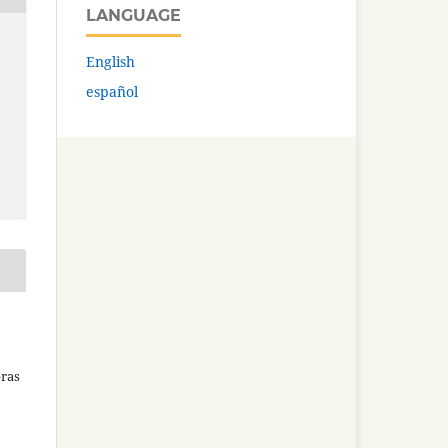
LANGUAGE
English
español
bras