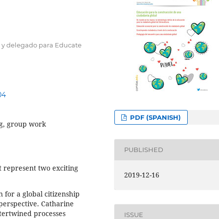
l y delegado para Educate
04
PDF (SPANISH)
ng, group work
PUBLISHED
t represent two exciting
2019-12-16
for a global citizenship
 perspective. Catharine
ntertwined processes
ISSUE