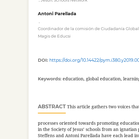
Jesuit Schools Network
Antoni Parellada
,
Coordinador de la comisión de Ciudadanía Globa
Magis de Educsi
DOI:
https://doi.org/10.14422/pym.i380.y2019.0
education, global education, learni
Keywords:
ABSTRACT
This article gathers two voices tha
processes oriented towards promoting education 
in the Society of Jesus’ schools from an ignatian
Steffens and Antoni Parellada have each lead i