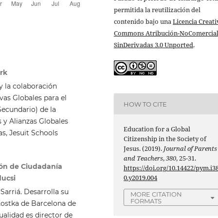
permitida la reutilización del
contenido bajo una
Licencia Creati
Commons Atribución-NoComercial
SinDerivadas 3.0 Unported
.
ork
y la colaboración
vas Globales para el
HOW TO CITE
ecundario) de la
s y Alianzas Globales
Education for a Global
as, Jesuit Schools
Citizenship in the Society of
Jesus. (2019).
Journal of Parents
and Teachers
,
380
, 25-31.
ión de Ciudadanía
https://doi.org/10.14422/pym.i3
0.y2019.004
ducsi
Sarriá. Desarrolla su
MORE CITATION
FORMATS
 Kostka de Barcelona de
tualidad es director de