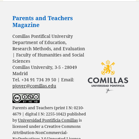
Parents and Teachers
Magazine
Comillas Pontifical University
Department of Education,
Research Methods, and Evaluation
| Faculty of Humanities and Social
Sciences
Comillas University, 3-5 - 28049
Madrid
Tel. +34 91 734 39 50 | Email:
pjover@comillas.edu
Parents and Teachers (print I N: 0210-
4679 | digital I N: 2255-1042) published
by
Universidad Pontificia Comillas
is
licensed under a
Creative Commons
Attribution-NonCommercial-
NoDerivatives 3.0 Unported License