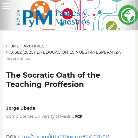
HOME
/
ARCHIVES
/
NO. 382 (2020): LA EDUCACIÓN ES NUESTRA ESPERANZA
/
Testimonios
The Socratic Oath of the
Teaching Proffesion
Jorge Úbeda
Complutense University of Madrid
DOI:
https://doi.org/10.14422/pym.i382.y2020.013