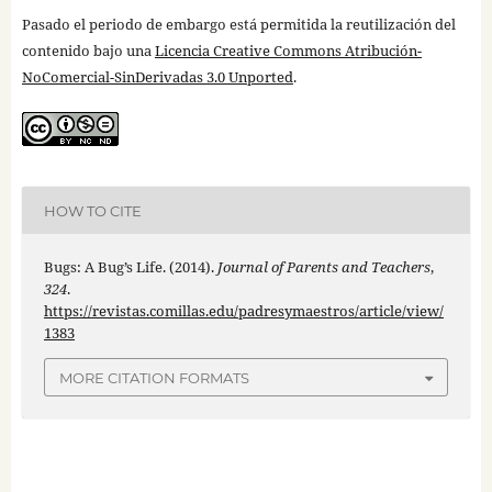
Pasado el periodo de embargo está permitida la reutilización del
contenido bajo una
Licencia Creative Commons Atribución-
NoComercial-SinDerivadas 3.0 Unported
.
HOW TO CITE
Bugs: A Bug’s Life. (2014).
Journal of Parents and Teachers
,
324
.
https://revistas.comillas.edu/padresymaestros/article/view/
1383
MORE CITATION FORMATS