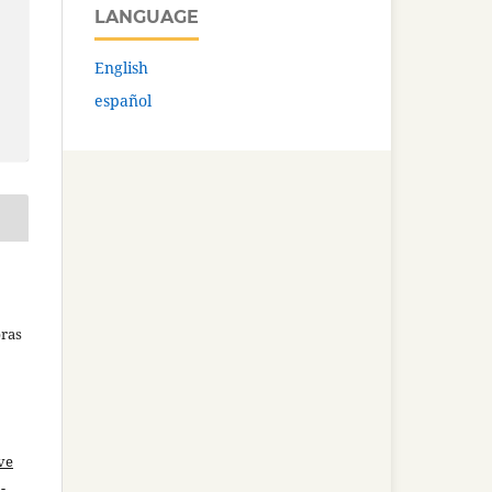
LANGUAGE
English
español
bras
ve
-