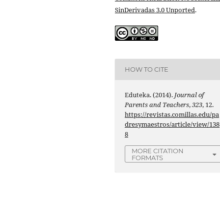
SinDerivadas 3.0 Unported
.
HOW TO CITE
Eduteka. (2014).
Journal of
Parents and Teachers
,
323
, 12.
https://revistas.comillas.edu/pa
dresymaestros/article/view/138
8
MORE CITATION
FORMATS