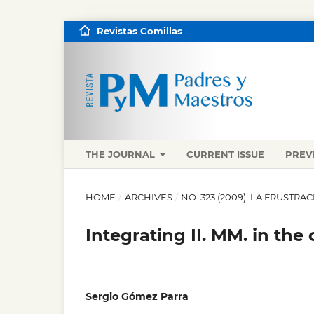
Revistas Comillas
THE JOURNAL
CURRENT ISSUE
PREV
HOME
/
ARCHIVES
/
NO. 323 (2009): LA FRUST
Integrating II. MM. in the 
Sergio Gómez Parra
,