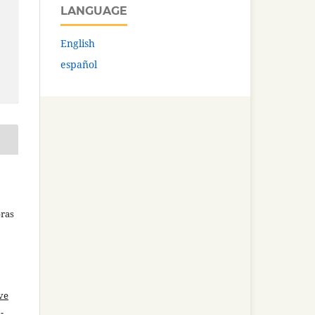
LANGUAGE
English
español
bras
ve
-