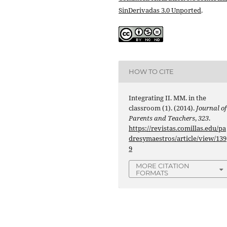
SinDerivadas 3.0 Unported
.
HOW TO CITE
Integrating II. MM. in the
classroom (1). (2014).
Journal of
Parents and Teachers
,
323
.
https://revistas.comillas.edu/pa
dresymaestros/article/view/139
9
MORE CITATION
FORMATS