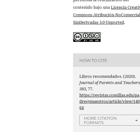
contenido bajo una
Licencia Creati
Commons Atribución-NoComercial
SinDerivadas 3.0 Unported
.
HOW TO CITE
Libros recomendados. (2020).
Journal of Parents and Teacher
383
, 77.
https://revistas.comillas.edu/pa
dresymaestros/article/view/140
64
MORE CITATION
FORMATS