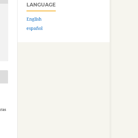
LANGUAGE
English
español
bras