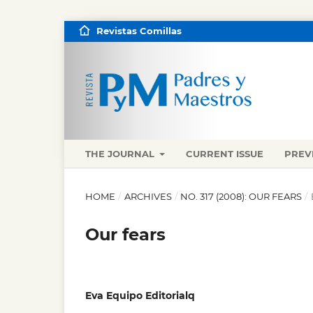
Revistas Comillas
THE JOURNAL
CURRENT ISSUE
PREV
HOME
/
ARCHIVES
/
NO. 317 (2008): OUR FEARS
/
Our fears
Eva Equipo Editorialq
,