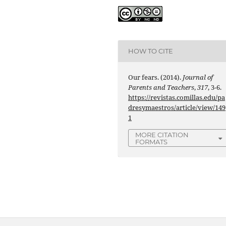
HOW TO CITE
Our fears. (2014).
Journal of
Parents and Teachers
,
317
, 3-6.
https://revistas.comillas.edu/pa
dresymaestros/article/view/149
1
MORE CITATION
FORMATS