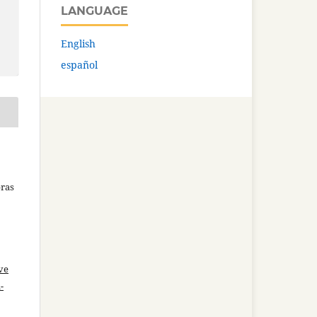
LANGUAGE
English
español
bras
ve
-