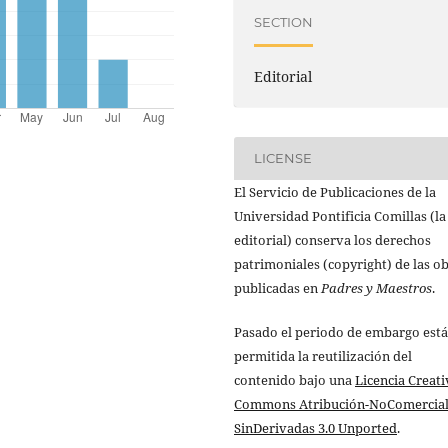
SECTION
Editorial
LICENSE
El Servicio de Publicaciones de la
Universidad Pontificia Comillas (la
editorial) conserva los derechos
patrimoniales (copyright) de las o
publicadas en
Padres y Maestros
.
Pasado el periodo de embargo está
permitida la reutilización del
contenido bajo una
Licencia Creati
Commons Atribución-NoComercial
SinDerivadas 3.0 Unported
.