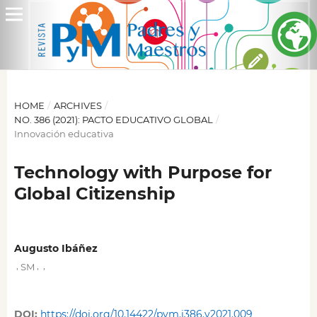
HOME
/
ARCHIVES
/
NO. 386 (2021): PACTO EDUCATIVO GLOBAL
/
Innovación educativa
Technology with Purpose for
Global Citizenship
Augusto Ibáñez
,
,
,
SM
DOI:
https://doi.org/10.14422/pym.i386.y2021.009