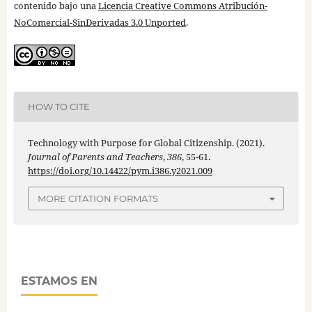
contenido bajo una
Licencia Creative Commons Atribución-
NoComercial-SinDerivadas 3.0 Unported
.
HOW TO CITE
Technology with Purpose for Global Citizenship. (2021).
Journal of Parents and Teachers
,
386
, 55-61.
https://doi.org/10.14422/pym.i386.y2021.009
MORE CITATION FORMATS
ESTAMOS EN